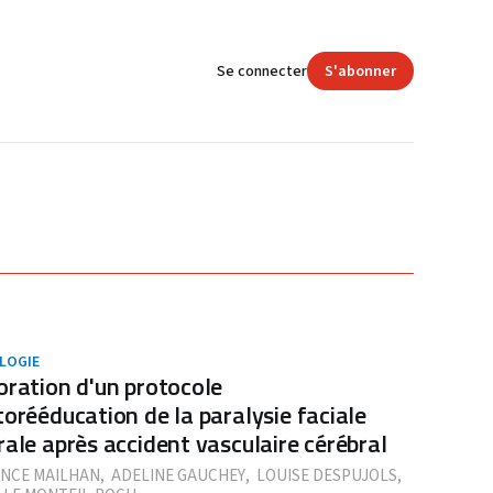
Se connecter
S'abonner
LOGIE
oration d'un protocole
torééducation de la paralysie faciale
rale après accident vasculaire cérébral
NCE MAILHAN
,
ADELINE GAUCHEY
,
LOUISE DESPUJOLS
,