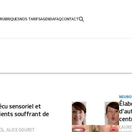
S
RUBRIQUES
NOS TARIFS
AGENDA
FAQ
CONTACT
NEURO
Élab
u sensoriel et
d'au
ients souffrant de
cent
LAURE
ÈS
,
ALICE GOURET