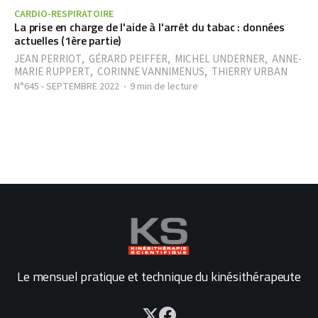
CARDIO-RESPIRATOIRE
La prise en charge de l'aide à l'arrêt du tabac : données
actuelles (1ère partie)
JEAN PERRIOT
,
GÉRARD PEIFFER
,
MICHEL UNDERNER
,
ANNE-
MARIE RUPPERT
,
CORINNE VANNIMENUS
,
THIERRY URBAN
N°645 - SEPTEMBRE 2022
9 min de lecture
Le mensuel pratique et technique du kinésithérapeute