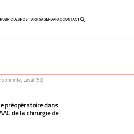
S
RUBRIQUES
NOS TARIFS
AGENDA
FAQ
CONTACT
ionnelle, Laval (53)
ie préopératoire dans
AAC de la chirurgie de