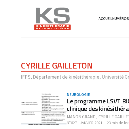
ACCUEIL
NUMÉRO
CYRILLE GAILLETON
IFPS, Département de kinésithérapie, Université G
NEUROLOGIE
Le programme LSVT BIG
clinique des kinésithér
MANON GRAND
,
CYRILLE GAILL
N°627 - JANVIER 2021
23 min de le