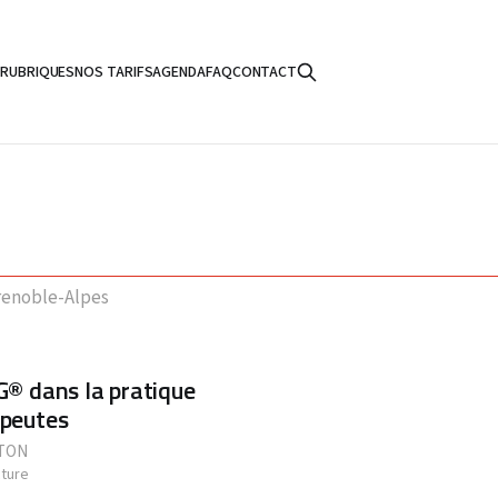
S
RUBRIQUES
NOS TARIFS
AGENDA
FAQ
CONTACT
renoble-Alpes
® dans la pratique
apeutes
ETON
cture