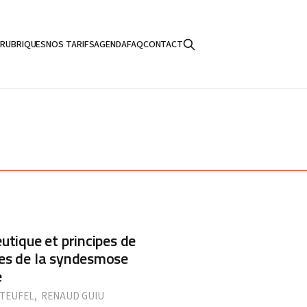
S
RUBRIQUES
NOS TARIFS
AGENDA
FAQ
CONTACT
utique et principes de
ses de la syndesmose
e
TEUFEL
,
RENAUD GUIU