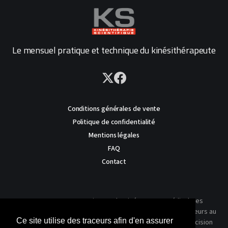
Le mensuel pratique et technique du kinésithérapeute
Conditions générales de vente
Politique de confidentialité
Mentions légales
FAQ
Contact
AVERTISSEMENT : Ce site est destiné au corps médical. Les
traitements présentés ne reflètent que l'expérience des auteurs au
Ce site utilise des traceurs afin d'en assurer
moment où leur article a été publié dans notre journal. La décision