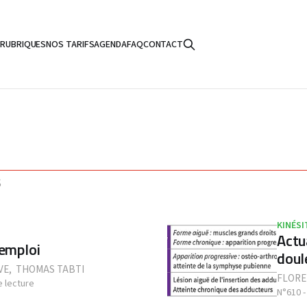
S
RUBRIQUES
NOS TARIFS
AGENDA
FAQ
CONTACT
S
KINÉSI
Actu
'emploi
doul
VE
,
THOMAS TABTI
FLORE
e lecture
N°610 -