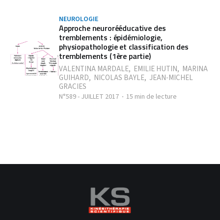
NEUROLOGIE
Approche neurorééducative des
tremblements : épidémiologie,
physiopathologie et classification des
tremblements (1ère partie)
VALENTINA MARDALE
,
EMILIE HUTIN
,
MARINA
GUIHARD
,
NICOLAS BAYLE
,
JEAN-MICHEL
GRACIES
N°589 - JUILLET 2017
15 min de lecture