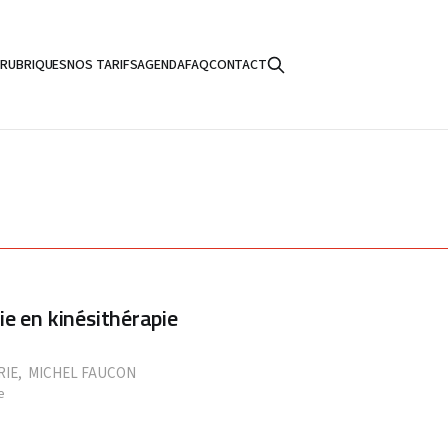
S
RUBRIQUES
NOS TARIFS
AGENDA
FAQ
CONTACT
e en kinésithérapie
RIE
,
MICHEL FAUCON
e