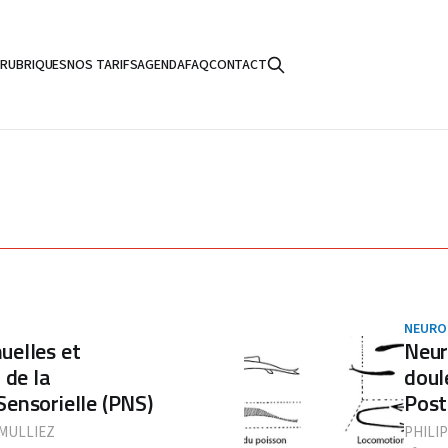
S
RUBRIQUES
NOS TARIFS
AGENDA
FAQ
CONTACT
NEURO
uelles et
Neur
 de la
doul
ensorielle (PNS)
Post
 MULLIEZ
PHILI