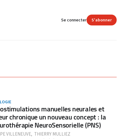
Se connecter
S'abonner
LOGIE
ostimulations manuelles neurales et
eur chronique un nouveau concept : la
urothérapie NeuroSensorielle (PNS)
PPE VILLENEUVE
,
THIERRY MULLIEZ