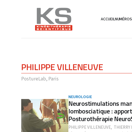
ACCUEIL
NUMÉRO
PHILIPPE VILLENEUVE
PostureLab, Paris
NEUROLOGIE
Neurostimulations man
lombosciatique : apport
Posturothérapie NeuroS
PHILIPPE VILLENEUVE
,
THIERRY