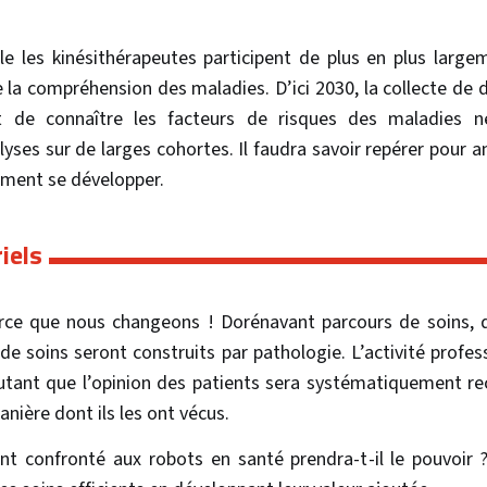
lle les kinésithérapeutes participent de plus en plus large
la compréhension des maladies. D’ici 2030, la collecte de d
ont de connaître les facteurs de risques des maladies n
yses sur de larges cohortes. Il faudra savoir repérer pour an
ement se développer.
iels
rce que nous changeons ! Dorénavant parcours de soins, d
 de soins seront construits par pathologie. L’activité profes
tant que l’opinion des patients sera systématiquement recue
anière dont ils les ont vécus.
ient confronté aux robots en santé prendra-t-il le pouvoir 