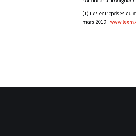
continuer à prodiguer d
(1) Les entreprises du 
mars 2019 :
www.leem.