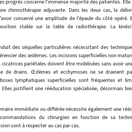
es progrès concerne l’immense majorité des patientes. Elle
une chimiothérapie adjuvante. Dans les deux cas, la déli
’avoir conservé une amplitude de l’épaule du côté opéré. El
sition stable sur la table de radiothérapie. La kinésit
duit des séquelles particulières nécessitant des techniques
érencier des œdèmes. Les incisions superficielles non matur
es cicatrices pariétales doivent être mobilisées sans avoir une
ble de drains. Œdèmes et ecchymoses ne se drainent pa
mboses lymphatiques superficielles sont fréquentes et li
. Elles justifient une rééducation spécialisée, désormais bi
aire immédiate ou différée nécessite également une réédu
ecommandations du chirurgien en fonction de sa techniq
sion sont à respecter au cas par cas.