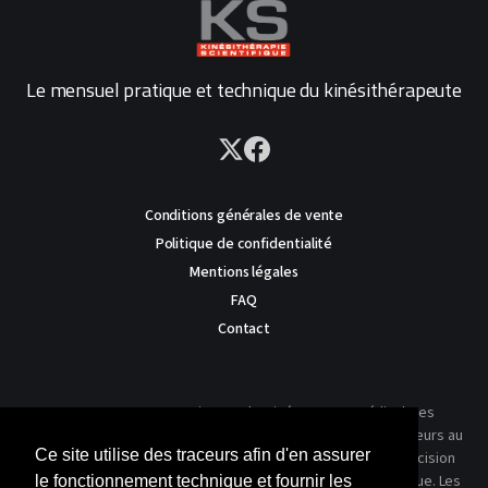
Le mensuel pratique et technique du kinésithérapeute
Conditions générales de vente
Politique de confidentialité
Mentions légales
FAQ
Contact
AVERTISSEMENT : Ce site est destiné au corps médical. Les
traitements présentés ne reflètent que l'expérience des auteurs au
Ce site utilise des traceurs afin d'en assurer
moment où leur article a été publié dans notre journal. La décision
thérapeutique ne peut se prendre qu'après un examen clinique. Les
le fonctionnement technique et fournir les