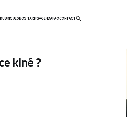
S
RUBRIQUES
NOS TARIFS
AGENDA
FAQ
CONTACT
e kiné ?