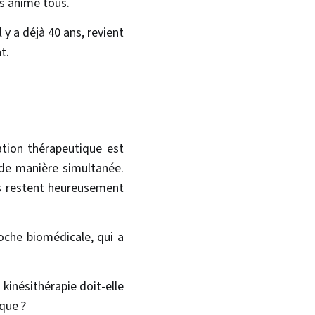
us anime tous.
y a déjà 40 ans, revient
t.
ation thérapeutique est
de manière simultanée.
es restent heureusement
roche biomédicale, qui a
 kinésithérapie doit-elle
que ?