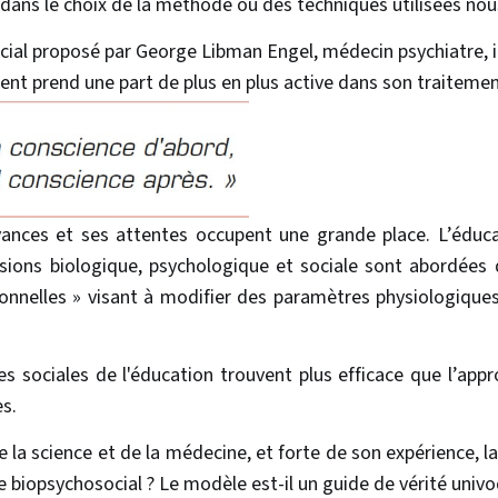
s dans le choix de la méthode ou des techniques utilisées no
al proposé par George Libman Engel, médecin psychiatre, il 
tient prend une part de plus en plus active dans son traitemen
yances et ses attentes occupent une grande place. L’éduc
ions biologique, psychologique et sociale sont abordées 
ionnelles » visant à modifier des paramètres physiologiqu
s sociales de l'éducation trouvent plus efficace que l’app
es.
 la science et de la médecine, et forte de son expérience, la
e biopsychosocial ? Le modèle est-il un guide de vérité univo