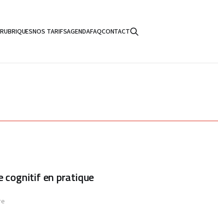
S
RUBRIQUES
NOS TARIFS
AGENDA
FAQ
CONTACT
e cognitif en pratique
re