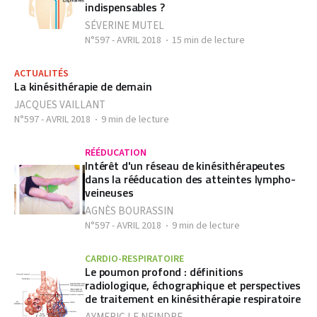
indispensables ?
SÉVERINE MUTEL
N°597 - AVRIL 2018
15 min de lecture
ACTUALITÉS
La kinésithérapie de demain
JACQUES VAILLANT
N°597 - AVRIL 2018
9 min de lecture
RÉÉDUCATION
Intérêt d'un réseau de kinésithérapeutes
dans la rééducation des atteintes lympho-
veineuses
AGNÈS BOURASSIN
N°597 - AVRIL 2018
9 min de lecture
CARDIO-RESPIRATOIRE
Le poumon profond : définitions
radiologique, échographique et perspectives
de traitement en kinésithérapie respiratoire