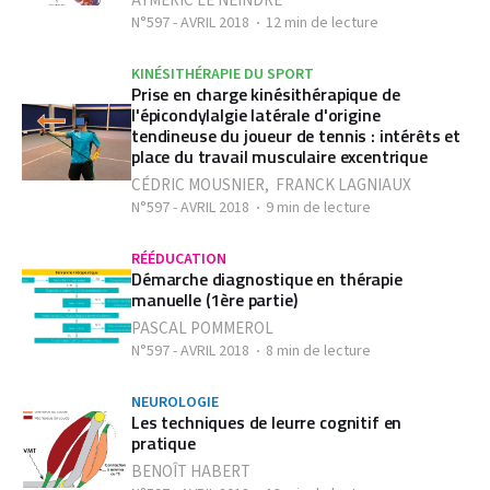
AYMERIC LE NEINDRE
N°597 - AVRIL 2018
12 min de lecture
KINÉSITHÉRAPIE DU SPORT
Prise en charge kinésithérapique de
l'épicondylalgie latérale d'origine
tendineuse du joueur de tennis : intérêts et
place du travail musculaire excentrique
CÉDRIC MOUSNIER
,
FRANCK LAGNIAUX
N°597 - AVRIL 2018
9 min de lecture
RÉÉDUCATION
Démarche diagnostique en thérapie
manuelle (1ère partie)
PASCAL POMMEROL
N°597 - AVRIL 2018
8 min de lecture
NEUROLOGIE
Les techniques de leurre cognitif en
pratique
BENOÎT HABERT