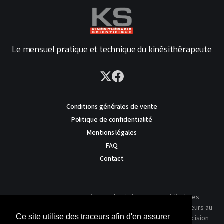
Le mensuel pratique et technique du kinésithérapeute
Conditions générales de vente
Politique de confidentialité
Mentions légales
FAQ
Contact
AVERTISSEMENT : Ce site est destiné au corps médical. Les
traitements présentés ne reflètent que l'expérience des auteurs au
Ce site utilise des traceurs afin d'en assurer
moment où leur article a été publié dans notre journal. La décision