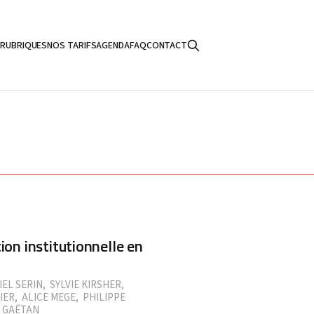
S
RUBRIQUES
NOS TARIFS
AGENDA
FAQ
CONTACT
ion institutionnelle en
IEL SERIN
,
SYLVIE KIRSHER
,
IER
,
ALICE MEGE
,
PHILIPPE
 GAËTAN