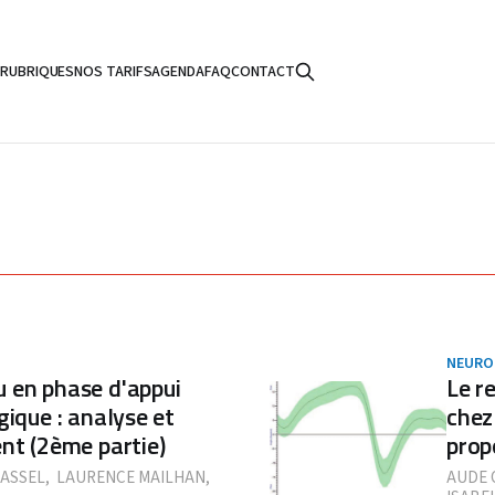
S
RUBRIQUES
NOS TARIFS
AGENDA
FAQ
CONTACT
NEURO
 en phase d'appui
Le r
gique : analyse et
chez
nt (2ème partie)
prop
AASSEL
,
LAURENCE MAILHAN
,
AUDE 