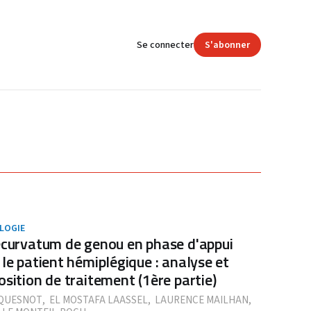
Se connecter
S'abonner
LOGIE
ecurvatum de genou en phase d'appui
 le patient hémiplégique : analyse et
osition de traitement (1ère partie)
QUESNOT
,
EL MOSTAFA LAASSEL
,
LAURENCE MAILHAN
,