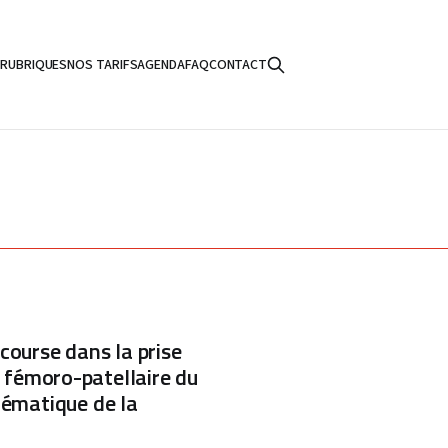
S
RUBRIQUES
NOS TARIFS
AGENDA
FAQ
CONTACT
course dans la prise
 fémoro-patellaire du
tématique de la