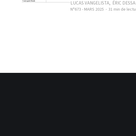
LUCAS VANGELISTA
,
ÉRIC DESSA
N°673 - MARS 2025
31 min de lectu