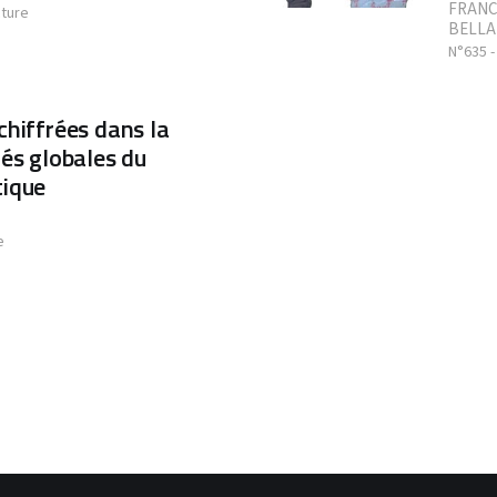
FRANC
cture
BELLA
N°635 
chiffrées dans la
tés globales du
tique
e