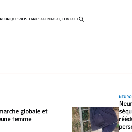
S
RUBRIQUES
NOS TARIFS
AGENDA
FAQ
CONTACT
NEURO
Neur
marche globale et
séqu
jeune femme
rééd
pers