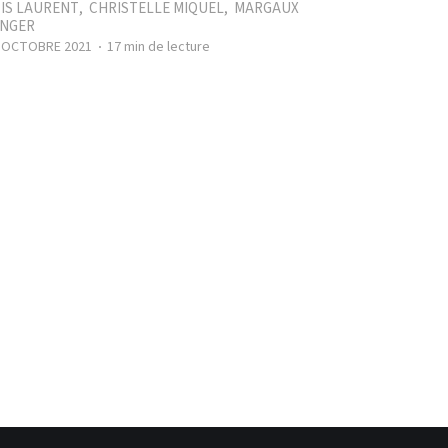
IS LAURENT
,
CHRISTELLE MIQUEL
,
MARGAUX
NGER
- OCTOBRE 2021
17 min de lecture