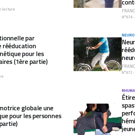
cont
e lecture
FRANC
N°674 -
NEURO
ionnelle par
Neur
e rééducation
rééd
nétique pour les
neur
ires (1ère partie)
FRANC
N°672 -
re
RHUMA
Étir
spas
motrice globale une
perf
que pour les personnes
hémi
partie)
jeun