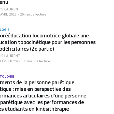
enu
IS LAURENT
 AVRIL 2025
26 min de lecture
LOGIE
orééducation locomotrice globale une
ucation topocinétique pour les personnes
odéficitaires (2e partie)
IS LAURENT
 FÉVRIER 2025
19 min de lecture
TOLOGIE
ements de la personne parétique
tique : mise en perspective des
ormances articulaires d'une personne
parétique avec les performances de
es étudiants en kinésithérapie