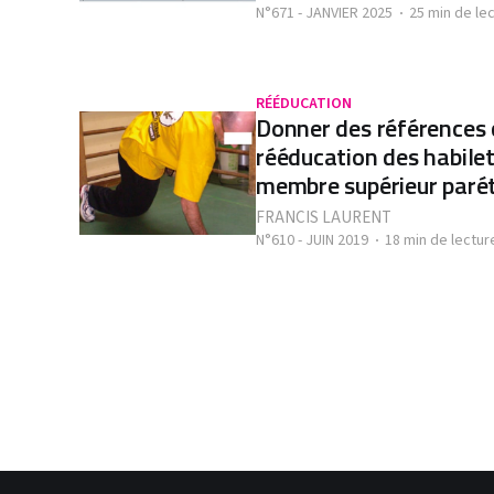
N°671 - JANVIER 2025
25 min de le
RÉÉDUCATION
Donner des références 
rééducation des habile
membre supérieur paré
FRANCIS LAURENT
N°610 - JUIN 2019
18 min de lectur