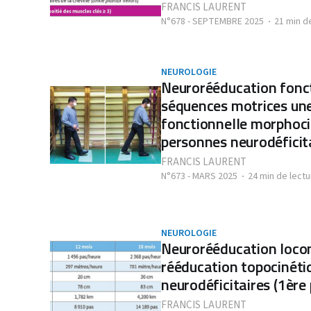
FRANCIS LAURENT
N°678 - SEPTEMBRE 2025
21 min d
NEUROLOGIE
Neurorééducation fonct
séquences motrices un
fonctionnelle morphoci
personnes neurodéficita
FRANCIS LAURENT
N°673 - MARS 2025
24 min de lectu
NEUROLOGIE
Neurorééducation loco
rééducation topocinéti
neurodéficitaires (1ère 
FRANCIS LAURENT