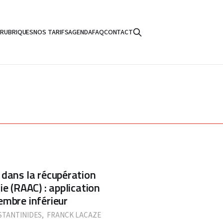
S
RUBRIQUES
NOS TARIFS
AGENDA
FAQ
CONTACT
 dans la récupération
ie (RAAC) : application
embre inférieur
TANTINIDES
,
FRANCK LACAZE