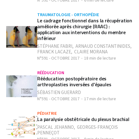
N°591 - OCTOBRE 2017
6 min de lecture
TRAUMATOLOGIE - ORTHOPÉDIE
Le cadrage fonctionnel dans la récupération
améliorée après chirurgie (RAAC) :
application aux interventions du membre
inférieur
STÉPHANE FABRI
,
ARNAUD CONSTANTINIDES
,
FRANCK LACAZE
,
CLAIRE MORANA
N°591 - OCTOBRE 2017
18 min de lecture
RÉÉDUCATION
Rééducation postopératoire des
arthroplasties inversées d'épaules
SÉBASTIEN GUERARD
N°591 - OCTOBRE 2017
17 min de lecture
PÉDIATRIE
La paralysie obstétricale du plexus brachial
PASCAL JEHANNO
,
GEORGES-FRANÇOIS
PENNEÇOT