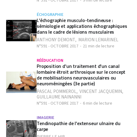
N°591 - OCTOBRE 2017
9 min de lecture
ÉCHOGRAPHIE
L'échographie musculo-tendineuse :
sémiologie et applications échographiques
dans le cadre de lésions musculaires
ANTHONY DEMONT
,
MARION LEMARINEL
N°591 - OCTOBRE 2017
21 min de lecture
RÉÉDUCATION
Proposition d'un traitement d'un canal
lombaire étroit arthrosique sur le concept
de mobilisations neurovasculaires ou
neuroméningées (3e partie)
PASCAL POMMEROL
,
VINCENT JACQUEMIN
,
GUILLAUME NAINANNI
N°591 - OCTOBRE 2017
6 min de lecture
IMAGERIE
Tendinopathie de l'extenseur ulnaire du
carpe