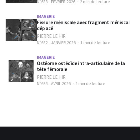
N°683 - FÉVRIER 2026
2 min de lecture
IMAGERIE
Fissure méniscale avec fragment méniscal
déplacé
PIERRE LE HIR
N°682 - JANVIER 2026
1 min de lecture
IMAGERIE
Ostéome ostéoïde intra-articulaire de la
tête fémorale
PIERRE LE HIR
N°685 - AVRIL 2026
2 min de lecture