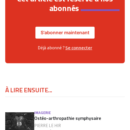
abonnés
S'abonner maintenant
Déjà abonné ?
Se connecter
À LIRE ENSUITE...
IMAGERIE
Ostéo-arthropathie symphysaire
PIERRE LE HIR