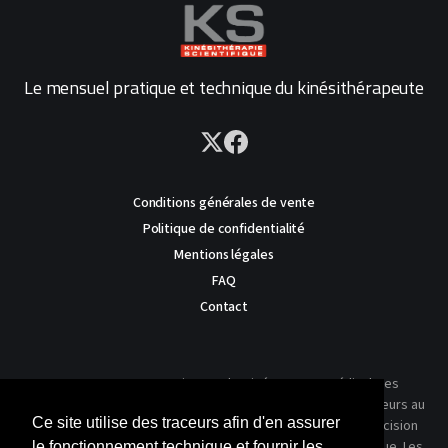
Le mensuel pratique et technique du kinésithérapeute
Conditions générales de vente
Politique de confidentialité
Mentions légales
FAQ
Contact
AVERTISSEMENT : Ce site est destiné au corps médical. Les
traitements présentés ne reflètent que l'expérience des auteurs au
Ce site utilise des traceurs afin d'en assurer
moment où leur article a été publié dans notre journal. La décision
thérapeutique ne peut se prendre qu'après un examen clinique. Les
le fonctionnement technique et fournir les