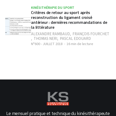
KINÉSITHÉRAPIE DU SPORT
Critères de retour au sport après
reconstruction du ligament croisé
antérieur : dernières recommandations de
la littérature
ALEXANDRE RAMBAUD
,
FRANÇOIS FOURCHET
,
THOMAS NERI
,
PASCAL EDOUARD
N°600 - JUILLET 2018
16 min de lecture
Le mensuel pratique et technique du kinésithérapeute