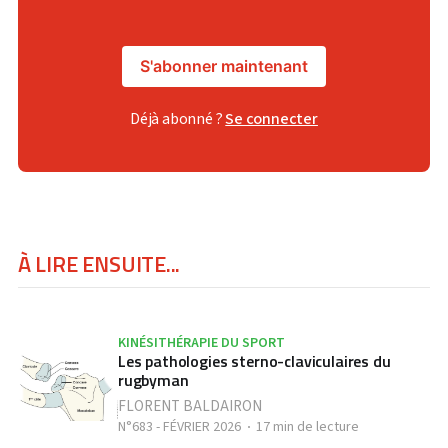
S'abonner maintenant
Déjà abonné ?
Se connecter
À LIRE ENSUITE...
KINÉSITHÉRAPIE DU SPORT
Les pathologies sterno-claviculaires du
rugbyman
FLORENT BALDAIRON
N°683 - FÉVRIER 2026
17 min de lecture