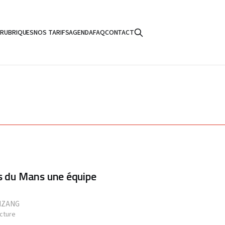
S
RUBRIQUES
NOS TARIFS
AGENDA
FAQ
CONTACT
rs du Mans une équipe
NZANG
ecture