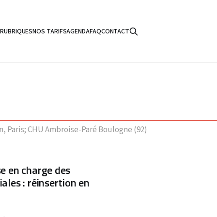
S
RUBRIQUES
NOS TARIFS
AGENDA
FAQ
CONTACT
n, Paris; CHU Ambroise-Paré Boulogne (92)
ise en charge des
iales : réinsertion en