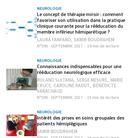
NEUROLOGIE
Le concept de thérapie miroir : comment
favoriser son utilisation dans la pratique
clinique courante pour la rééducation du
membre inférieur hémiparétique ?
LAURA FANFANO
,
SAMIR BOUDRAHEM
N°590 - SEPTEMBRE 2017
19 min de lecture
NEUROLOGIE
Connaissances indispensables pour une
rééducation neurologique efficace
ROLAND SULTANA
,
SERGE MESURE
,
MARIE
CRUCY
,
CAROLINE RADOT
,
BÉNÉDICTE
VARACHAUD
N°590 - SEPTEMBRE 2017
15 min de lecture
NEUROLOGIE
Intérêt des prises en soins groupales des
patients hémiplégiques
SAMIR BOUDRAHEM