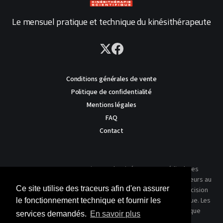
Le mensuel pratique et technique du kinésithérapeute
Conditions générales de vente
Politique de confidentialité
Mentions légales
FAQ
Contact
AVERTISSEMENT : Ce site est destiné au corps médical. Les
traitements présentés ne reflètent que l'expérience des auteurs au
Ce site utilise des traceurs afin d'en assurer
moment où leur article a été publié dans notre journal. La décision
thérapeutique ne peut se prendre qu'après un examen clinique. Les
le fonctionnement technique et fournir les
techniques publiées ici ne sauraient justifier une quelconque
services demandés.
En savoir plus
revendication de la part d'un soignant ou d'un soigné.