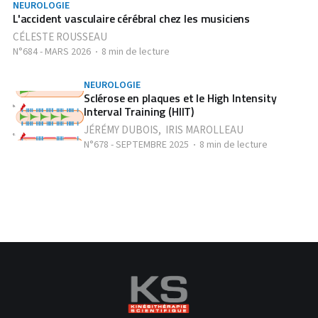
NEUROLOGIE
L'accident vasculaire cérébral chez les musiciens
CÉLESTE ROUSSEAU
N°684 - MARS 2026
8 min de lecture
NEUROLOGIE
Sclérose en plaques et le High Intensity
Interval Training (HIIT)
JÉRÉMY DUBOIS
,
IRIS MAROLLEAU
N°678 - SEPTEMBRE 2025
8 min de lecture