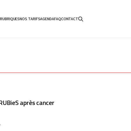
S
RUBRIQUES
NOS TARIFS
AGENDA
FAQ
CONTACT
 RUBieS après cancer
e