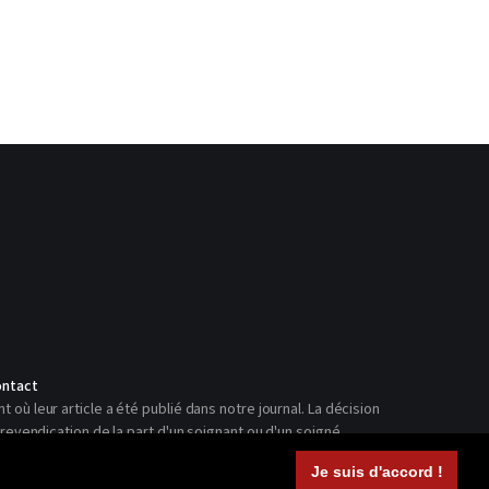
ntact
ù leur article a été publié dans notre journal. La décision
revendication de la part d'un soignant ou d'un soigné.
Je suis d'accord !