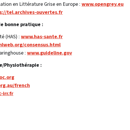
ation en Littérature Grise en Europe :
www.opengrey.eu
s://tel.archives-ouvertes.fr
 bonne pratique :
té (HAS) :
www.has-sante.fr
lweb.org/consensus.html
earinghouse :
www.guideline.gov
e/Physiothérapie :
oc.org
rg.au/french
irr.fr