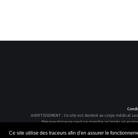
Condi
AVERTISSEMENT : Ce site est destiné au corps médical. Les 
thérapeutique ne peut se prendre qu'après un examen c
Ce site utilise des traceurs afin d'en assurer le fonctionne