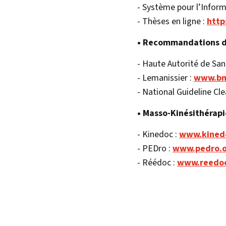
- Système pour l’Inform
- Thèses en ligne :
http
• Recommandations de
- Haute Autorité de San
- Lemanissier :
www.bm
- National Guideline Cl
• Masso-Kinésithérapi
- Kinedoc :
www.kined
- PEDro :
www.pedro.o
- Réédoc :
www.reedoc-