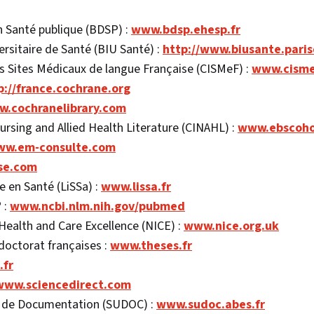
 Santé publique (BDSP) :
www.bdsp.ehesp.fr
ersitaire de Santé (BIU Santé) :
http://www.biusante.paris
s Sites Médicaux de langue Française (CISMeF) :
www.cisme
p://france.cochrane.org
.cochranelibrary.com
ursing and Allied Health Literature (CINAHL) :
www.ebscoho
w.em-consulte.com
se.com
ue en Santé (LiSSa) :
www.lissa.fr
 :
www.ncbi.nlm.nih.gov/pubmed
 Health and Care Excellence (NICE) :
www.nice.org.uk
 doctorat françaises :
www.theses.fr
.fr
www.sciencedirect.com
e de Documentation (SUDOC) :
www.sudoc.abes.fr