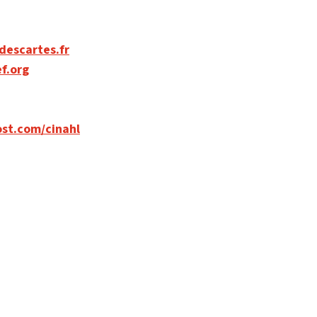
descartes.fr
f.org
st.com/cinahl