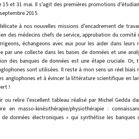
e 15 et 31 mai. Il s’agit des premières promotions d’étudian
 septembre 2015.
élicate à nos nouvelles missions d’encadrement de travau
ien des médecins chefs de service, approbation du comité d
orrigeons, échangeons avec eux pour les aider dans leurs r
e par une collecte dans les bases de données et une analys
ation des banques de données est une étape cruciale. Or, t
ophones sont utilisées. Il reste à mon sens un réel biais res
 anglophones et à évincer la littérature scientifique en la
ert !
r ou relire l’excellent tableau réalisé par Michel Gedda dan
re en masso-kinésithérapie/physiothérapie : connaissan
s de données électroniques » qui synthétise les banques