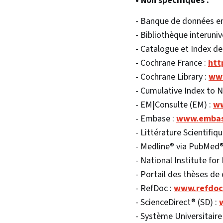
• Non spécifiques :
- Banque de données en
- Bibliothèque interuniv
- Catalogue et Index de
- Cochrane France :
htt
- Cochrane Library :
www
- Cumulative Index to N
- EM|Consulte (EM) :
ww
- Embase :
www.emba
- Littérature Scientifiq
- Medline® via PubMed®
- National Institute for
- Portail des thèses de
- RefDoc :
www.refdoc
- ScienceDirect® (SD) :
- Système Universitair