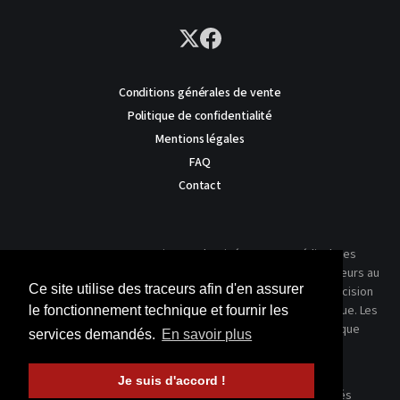
Conditions générales de vente
Politique de confidentialité
Mentions légales
FAQ
Contact
AVERTISSEMENT : Ce site est destiné au corps médical. Les
traitements présentés ne reflètent que l'expérience des auteurs au
Ce site utilise des traceurs afin d'en assurer
moment où leur article a été publié dans notre journal. La décision
thérapeutique ne peut se prendre qu'après un examen clinique. Les
le fonctionnement technique et fournir les
techniques publiées ici ne sauraient justifier une quelconque
services demandés.
En savoir plus
revendication de la part d'un soignant ou d'un soigné.
Je suis d'accord !
© 2026 Kinésithérapie Scientifique - Tous droits réservés