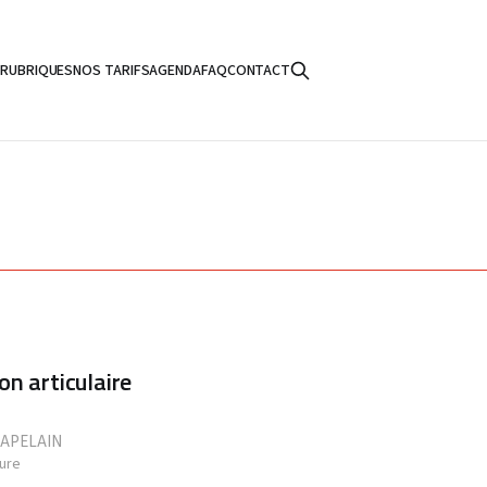
S
RUBRIQUES
NOS TARIFS
AGENDA
FAQ
CONTACT
n articulaire
HAPELAIN
ture