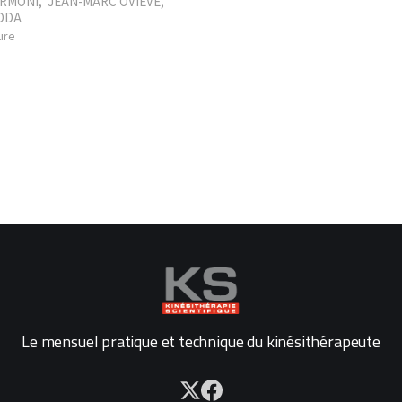
ARMONI
,
JEAN-MARC OVIÈVE
,
DDA
ure
Le mensuel pratique et technique du kinésithérapeute