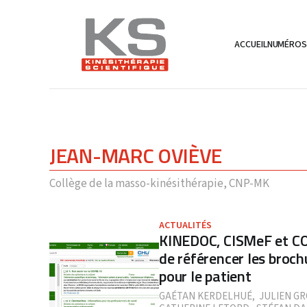
ACCUEIL
NUMÉRO
JEAN-MARC OVIÈVE
Collège de la masso-kinésithérapie, CNP-MK
ACTUALITÉS
KINEDOC, CISMeF et COV
de référencer les broc
pour le patient
GAÉTAN KERDELHUÉ
,
JULIEN G