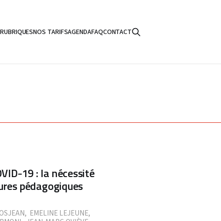
S
RUBRIQUES
NOS TARIFS
AGENDA
FAQ
CONTACT
ID-19 : la nécessité
hures pédagogiques
ROSJEAN
,
EMELINE LEJEUNE
,