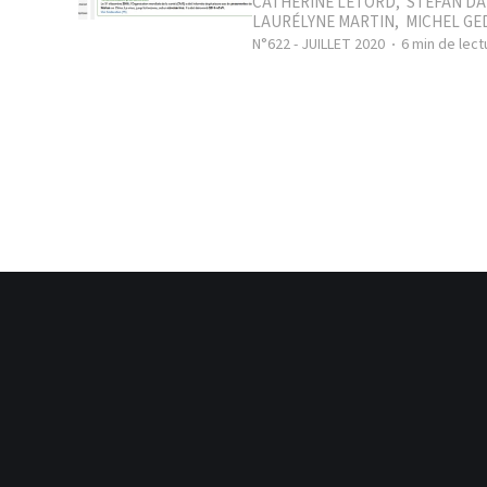
CATHERINE LETORD
,
STÉFAN D
LAURÉLYNE MARTIN
,
MICHEL GE
N°622 - JUILLET 2020
6 min de lect