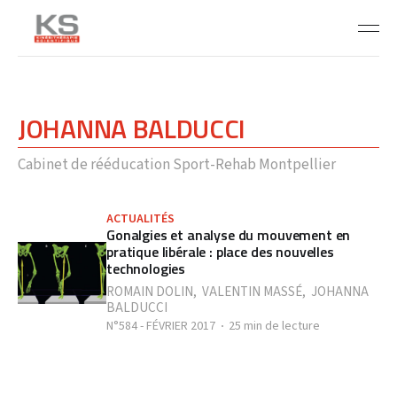
JOHANNA BALDUCCI
Cabinet de rééducation Sport-Rehab Montpellier
ACTUALITÉS
Gonalgies et analyse du mouvement en
pratique libérale : place des nouvelles
technologies
ROMAIN DOLIN
,
VALENTIN MASSÉ
,
JOHANNA
BALDUCCI
N°584 - FÉVRIER 2017
25 min de lecture