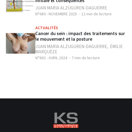
initiale et conséquences
JUAN MARIA ALZUGUREN-DAGUERRE
N°680 - NOVEMBRE 2025
12 min de lecture
ACTUALITÉS
Cancer du sein : impact des traitements sur
le mouvement et la posture
JUAN MARIA ALZUGUREN-DAGUERRE
,
ÉMILIE
MARQUÈZE
N°663 - AVRIL 2024
7 min de lecture