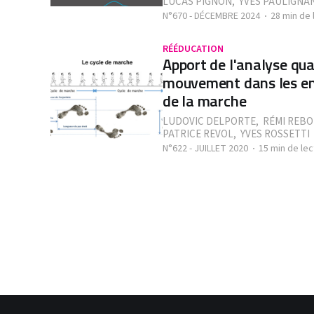
LUCAS PIGNON
,
YVES PAULIGNA
N°670 - DÉCEMBRE 2024
28 min de 
RÉÉDUCATION
Apport de l'analyse qua
mouvement dans les en
de la marche
LUDOVIC DELPORTE
,
RÉMI REB
PATRICE REVOL
,
YVES ROSSETTI
N°622 - JUILLET 2020
15 min de lec