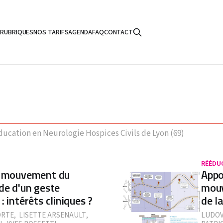
S
RUBRIQUES
NOS TARIFS
AGENDA
FAQ
CONTACT
cation en Neurologie Hospices Civils de Lyon (69)
RÉÉDU
du mouvement du
Appo
de d'un geste
mouv
 intérêts cliniques ?
de l
ORTE
,
LISETTE ARSENAULT
,
LUDOV