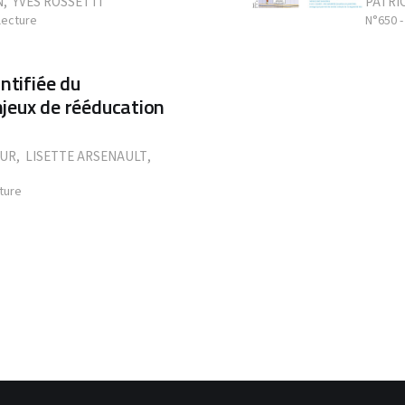
N
,
YVES ROSSETTI
PATRI
lecture
N°650 -
ntifiée du
jeux de rééducation
OUR
,
LISETTE ARSENAULT
,
ture