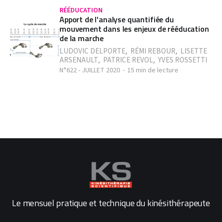
RÉÉDUCATION
Apport de l'analyse quantifiée du
mouvement dans les enjeux de rééducation
de la marche
LUDOVIC DELPORTE
,
RÉMI REBOUR
,
LISETTE
ARSENAULT
,
PATRICE REVOL
,
YVES ROSSETTI
N°622 - JUILLET 2020
15 min de lecture
Le mensuel pratique et technique du kinésithérapeute