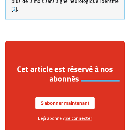
plus de 3 mois sans signe neurologique identifié
[
2
].
Cet article est réservé à nos
abonnés
S'abonner maintenant
Déjà abonné ?
Se connecter