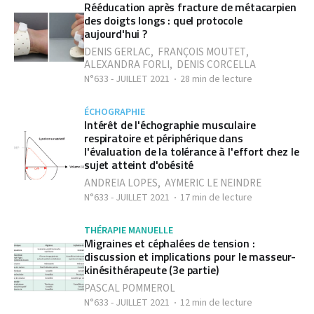
Rééducation après fracture de métacarpien
des doigts longs : quel protocole
aujourd'hui ?
DENIS GERLAC
,
FRANÇOIS MOUTET
,
ALEXANDRA FORLI
,
DENIS CORCELLA
N°633 - JUILLET 2021
28 min de lecture
ÉCHOGRAPHIE
Intérêt de l'échographie musculaire
respiratoire et périphérique dans
l'évaluation de la tolérance à l'effort chez le
sujet atteint d'obésité
ANDREIA LOPES
,
AYMERIC LE NEINDRE
N°633 - JUILLET 2021
17 min de lecture
THÉRAPIE MANUELLE
Migraines et céphalées de tension :
discussion et implications pour le masseur-
kinésithérapeute (3e partie)
PASCAL POMMEROL
N°633 - JUILLET 2021
12 min de lecture