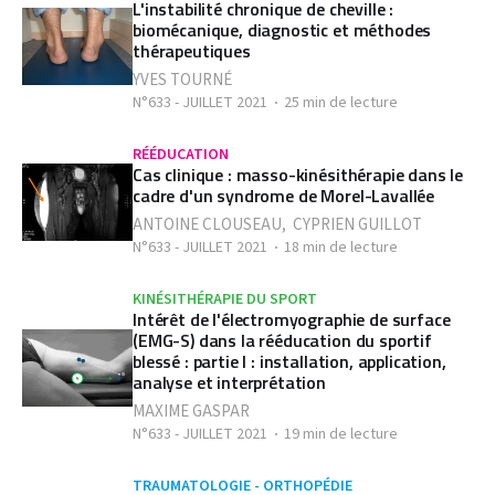
L'instabilité chronique de cheville :
biomécanique, diagnostic et méthodes
thérapeutiques
YVES TOURNÉ
N°633 - JUILLET 2021
25 min de lecture
RÉÉDUCATION
Cas clinique : masso-kinésithérapie dans le
cadre d'un syndrome de Morel-Lavallée
ANTOINE CLOUSEAU
,
CYPRIEN GUILLOT
N°633 - JUILLET 2021
18 min de lecture
KINÉSITHÉRAPIE DU SPORT
Intérêt de l'électromyographie de surface
(EMG-S) dans la rééducation du sportif
blessé : partie I : installation, application,
analyse et interprétation
MAXIME GASPAR
N°633 - JUILLET 2021
19 min de lecture
TRAUMATOLOGIE - ORTHOPÉDIE