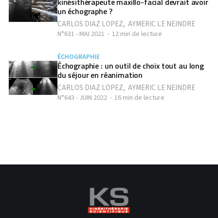
kinésithérapeute maxillo-facial devrait avoir
un échographe ?
CARLOS DIAZ LOPEZ
,
AYMERIC LE NEINDRE
N°631 - MAI 2021
12 min de lecture
ÉCHOGRAPHIE
Échographie : un outil de choix tout au long
du séjour en réanimation
CARLOS DIAZ LOPEZ
,
AYMERIC LE NEINDRE
N°643 - JUIN 2022
16 min de lecture