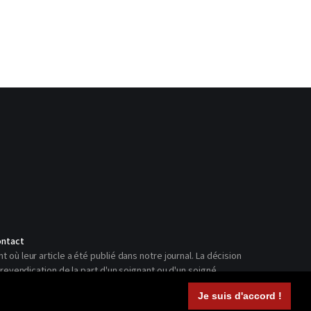
ntact
ù leur article a été publié dans notre journal. La décision
revendication de la part d'un soignant ou d'un soigné.
Je suis d'accord !