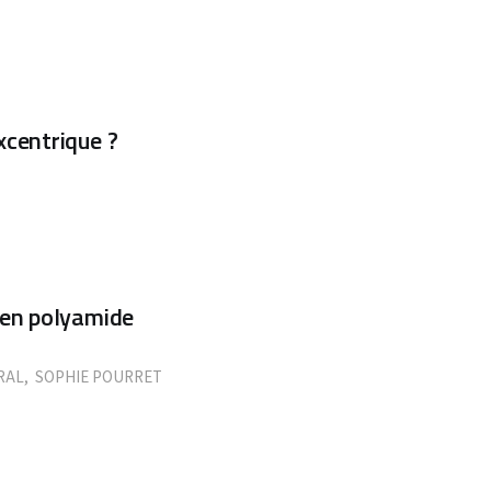
xcentrique ?
 en polyamide
RAL
,
SOPHIE POURRET