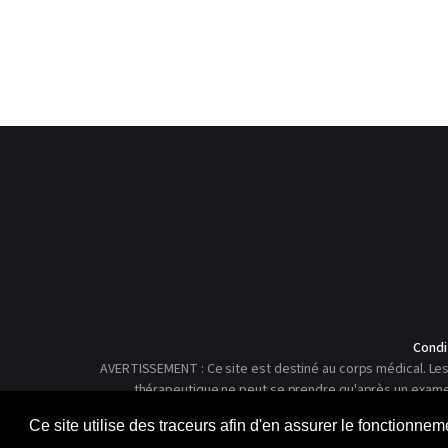
Condi
AVERTISSEMENT : Ce site est destiné au corps médical. Les 
thérapeutique ne peut se prendre qu'après un examen c
Ce site utilise des traceurs afin d'en assurer le fonctionne