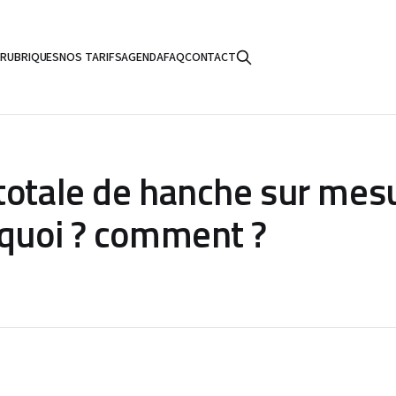
S
RUBRIQUES
NOS TARIFS
AGENDA
FAQ
CONTACT
totale de hanche sur mesu
rquoi ? comment ?