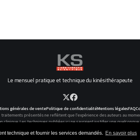
Le mensuel pratique et technique du kinésithérapeute
tions générales de vente
Politique de confidentialité
Mentions légales
FAQ
Co
traitements présentés ne reflètent que l'expérience des auteurs au moment o
linique. Les techniques publiées ici ne sauraient justifier une quelconque 
© 2026 Kinésithérapie Scientifique - Tous droits réservés
ment technique et fournir les services demandés.
En savoir plus