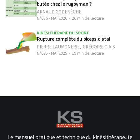
butée chez le rugbyman ?
ARNAUD GODENÈCHE
N°686 - MAI 2026
26 min de lecture
KINÉSITHÉRAPIE DU SPORT
Rupture complète du biceps distal
PIERRE LAUMONERIE
,
GRÉGOIRE CIAIS
N°675 - MAI 2025
19 min de lecture
Le mensuel pratique et technique du kinésithérapeute