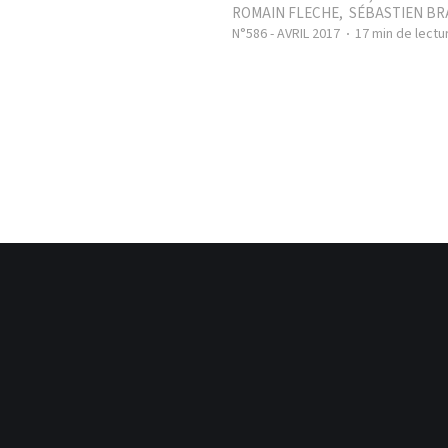
ROMAIN FLECHE
,
SÉBASTIEN BR
N°586 - AVRIL 2017
17 min de lectu