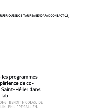
S
RUBRIQUES
NOS TARIFS
AGENDA
FAQ
CONTACT
s les programmes
xpérience de co-
 Saint-Hélier dans
-lab
LONG
,
BENOIT NICOLAS
,
DE
LIN
,
PHILIPPE GALLIEN
,