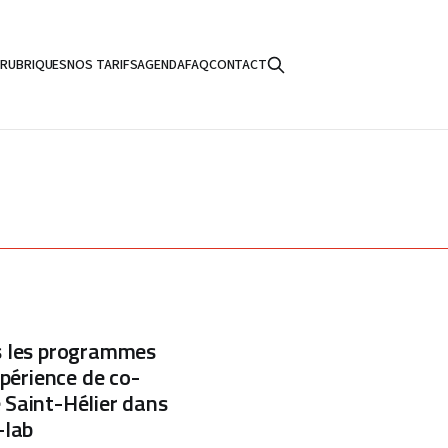
S
RUBRIQUES
NOS TARIFS
AGENDA
FAQ
CONTACT
s les programmes
xpérience de co-
 Saint-Hélier dans
-lab