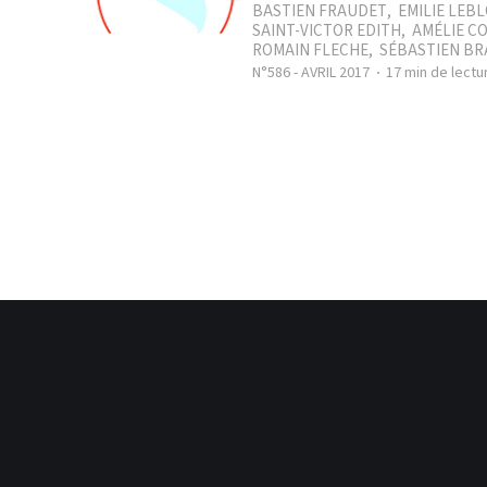
BASTIEN FRAUDET
,
EMILIE LEB
SAINT-VICTOR EDITH
,
AMÉLIE CO
ROMAIN FLECHE
,
SÉBASTIEN BR
N°586 - AVRIL 2017
17 min de lectu