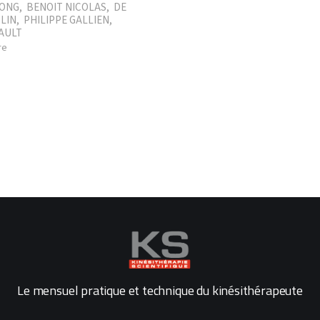
LONG
,
BENOIT NICOLAS
,
DE
LIN
,
PHILIPPE GALLIEN
,
AULT
re
Le mensuel pratique et technique du kinésithérapeute