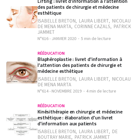
Lifting : livret d'information à l'attention
des patients de chirurgie et médecine
esthétique
ISABELLE BRETON
,
LAURA LIBERT
,
NICOLAU
DE MENA MARTA
,
CORINNE CAZALS
,
PATRICK
JAMMET
N°616 - JANVIER 2020
5 min de lecture
RÉÉDUCATION
Blaphéroplastie : livret d'information à
l'attention des patients de chirurgie et
médecine esthétique
ISABELLE BRETON
,
LAURA LIBERT
,
NICOLAU
DE MENA MARTA
N°614 - NOVEMBRE 2019
4 min de lecture
RÉÉDUCATION
Kinésithérapie en chirurgie et médecine
esthétique : élaboration d'un livret
d'information aux patients
ISABELLE BRETON
,
LAURA LIBERT
,
DE
BOUTRAY MARIE
,
PATRICK JAMMET