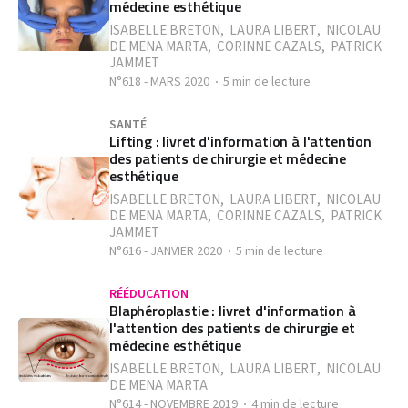
médecine esthétique
ISABELLE BRETON
,
LAURA LIBERT
,
NICOLAU
DE MENA MARTA
,
CORINNE CAZALS
,
PATRICK
JAMMET
N°618 - MARS 2020
5 min de lecture
SANTÉ
Lifting : livret d'information à l'attention
des patients de chirurgie et médecine
esthétique
ISABELLE BRETON
,
LAURA LIBERT
,
NICOLAU
DE MENA MARTA
,
CORINNE CAZALS
,
PATRICK
JAMMET
N°616 - JANVIER 2020
5 min de lecture
RÉÉDUCATION
Blaphéroplastie : livret d'information à
l'attention des patients de chirurgie et
médecine esthétique
ISABELLE BRETON
,
LAURA LIBERT
,
NICOLAU
DE MENA MARTA
N°614 - NOVEMBRE 2019
4 min de lecture